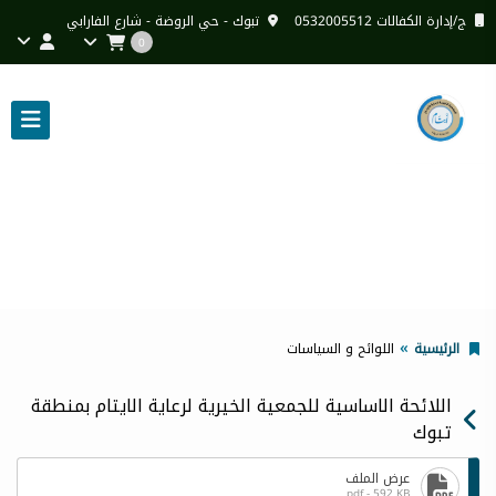
ج/إدارة الكفالات 0532005512
تبوك - حي الروضة - شارع الفارابي
0
اللوائح و السياسات
الرئيسية
اللوائح و السياسات
اللائحة الاساسية للجمعية الخيرية لرعاية الايتام بمنطقة
تبوك
عرض الملف
pdf - 592 KB