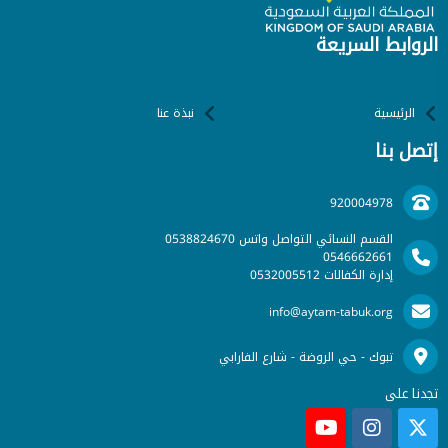
الروابط السريعة
الرئيسية
نبذة عنا
إتصل بنا
920004978
القسم النسائي التواصل واتس 0538824670
0546662661
إدارة الكفالات 0532005512
info@aytam-tabuk.org
تبوك - حي الروضة - شارع الفارابي
تجدنا على