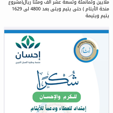
ملايين وثمانمئة وتسعة عشر ألف ومئتا ريال(مشروع
منحة الأيتام ) حتى يتيم ويتى بعد 4800 لى 1629
يتيم ويتيمة