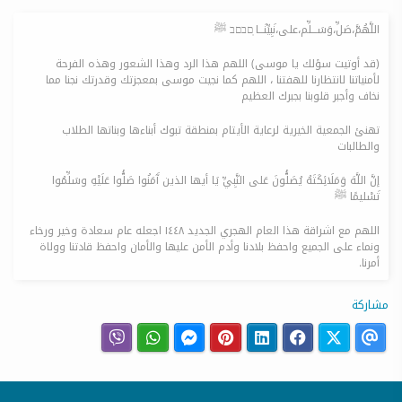
اللَّهُمَّ،صَلِّ،وَسَـــلِّم،على،نَبِيِّنَـــا ᷂םבםב ﷺ
(قد أوتيت سؤلك يا موسى) اللهم هذا الرد وهذا الشعور وهذه الفرحة
لأمنياتنا لانتظارنا للهفتنا ، اللهم كما نجيت موسى بمعجزتك وقدرتك نجنا مما
نخاف وأجبر قلوبنا بجبرك العظيم
تهنئ الجمعية الخيرية لرعاية الأيتام بمنطقة تبوك أبناءها وبناتها الطلاب
والطالبات
إنَّ اللَّهَ وَمَلَائِكَتَهُ يُصَلُّونَ عَلى النَّبِيِّ يَا أيها الذين آَمَنُوا صَلُّوا عَلَيْهِ وسَلِّمُوا
تَسْليمًا ﷺ
اللهم مع اشراقة هذا العام الهجري الجديد ١٤٤٨ اجعله عام سعادة وخير ورخاء
ونماء على الجميع واحفظ بلادنا وأدم الأمن عليها والأمان واحفظ قادتنا وولاة
أمرنا.
مشاركة