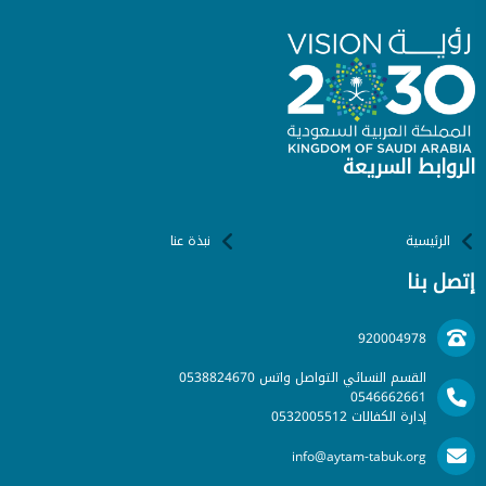
الروابط السريعة
الرئيسية
نبذة عنا
إتصل بنا
920004978
القسم النسائي التواصل واتس 0538824670
0546662661
إدارة الكفالات 0532005512
info@aytam-tabuk.org