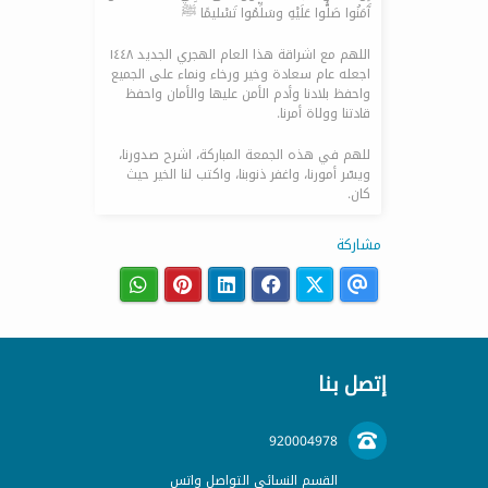
آَمَنُوا صَلُّوا عَلَيْهِ وسَلِّمُوا تَسْليمًا ﷺ
اللهم مع اشراقة هذا العام الهجري الجديد ١٤٤٨
اجعله عام سعادة وخير ورخاء ونماء على الجميع
واحفظ بلادنا وأدم الأمن عليها والأمان واحفظ
قادتنا وولاة أمرنا.
للهم في هذه الجمعة المباركة، اشرح صدورنا،
ويسّر أمورنا، واغفر ذنوبنا، واكتب لنا الخير حيث
كان.
مشاركة
إتصل بنا
920004978
القسم النسائي التواصل واتس