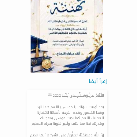
إقرأ أيضا
اللَّهُمَّ،صَلِّ،وَسَـــلِّم،على،نَبِيِّنَـــا ᷂םבםב ﷺ
(قد أوتيت سؤلك يا موسى) اللهم هذا الرد
وهذا الشعور وهذه الفرحة لأمنياتنا لانتظارنا
للهفتنا ، اللهم كما نجيت موسى بمعجزتك
وقدرتك نجنا مما نخاف وأجبر قلوبنا بجبرك العظيم
إنَّ اللَّهَ وَمَلَائِكَتَهُ يُصَلُّونَ عَلى النَّبِيِّ يَا أيها الذين