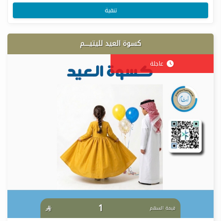
تنقية
كسوة العيد لليتيـــم
عاجلة
1

قيمة السهم