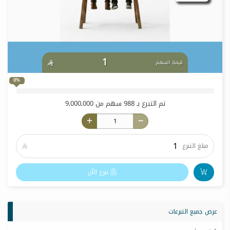
1

قيمة السهم
0%
تم التبرع بـ
988
سهم من
9,000,000
مبلغ التبرع

تبرع الآن
عرض جميع التبرعات