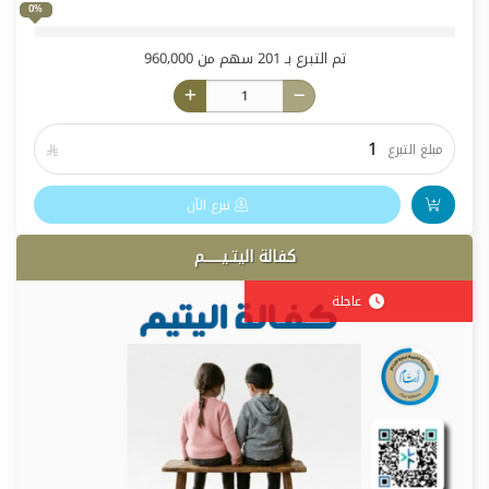
0%
تم التبرع بـ
201
سهم من
960,000
مبلغ التبرع

تبرع الآن
كفالة اليتـيـــــم
عاجلة